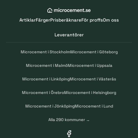
Artiklar
Färger
Prisberäknare
För proffs
Om oss
Leverantörer
Microcement i Stockholm
Microcement i Göteborg
Microcement i Malmö
Microcement i Uppsala
Microcement i Linköping
Microcement i Västerås
Microcement i Örebro
Microcement i Helsingborg
Microcement i Jönköping
Microcement i Lund
Alla 290 kommuner →