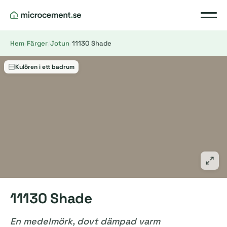
Hem
/
Färger
/
Jotun
/
11130 Shade
Kulören i ett badrum
11130 Shade
En medelmörk, dovt dämpad varm