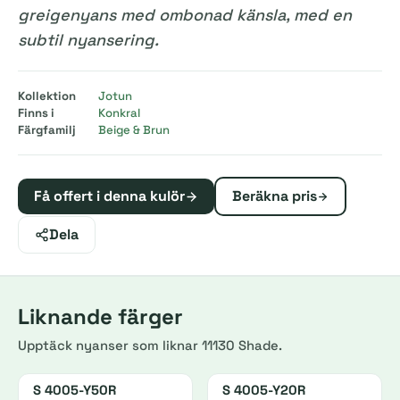
greigenyans med ombonad känsla, med en
subtil nyansering.
Kollektion
Jotun
Finns i
Konkral
Färgfamilj
Beige & Brun
Få offert i denna kulör
Beräkna pris
Dela
Liknande färger
Upptäck nyanser som liknar 11130 Shade.
S 4005-Y50R
S 4005-Y20R