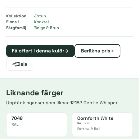
Kollektion
Jotun
Finns i
Konkral
Färgfamilj
Beige & Brun
Få offert i denna kulör
Beräkna pris
Dela
Liknande färger
Upptäck nyanser som liknar 12182 Gentle Whisper.
7048
Cornforth White
No. 228
RAL
Farrow & Ball