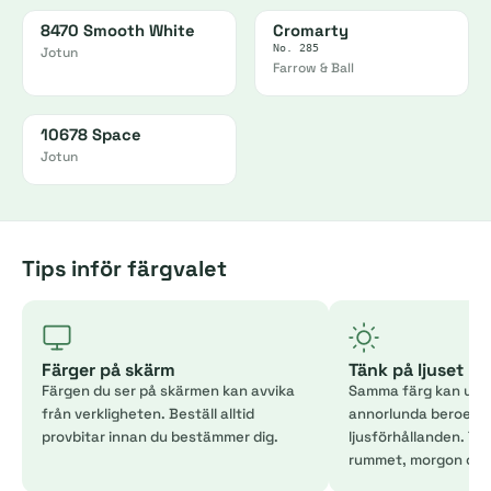
8470 Smooth White
Cromarty
No. 285
Jotun
Farrow & Ball
10678 Space
Jotun
Tips inför färgvalet
Färger på skärm
Tänk på ljuset
Färgen du ser på skärmen kan avvika
Samma färg kan uppl
från verkligheten. Beställ alltid
annorlunda beroend
provbitar innan du bestämmer dig.
ljusförhållanden. Tes
rummet, morgon och 