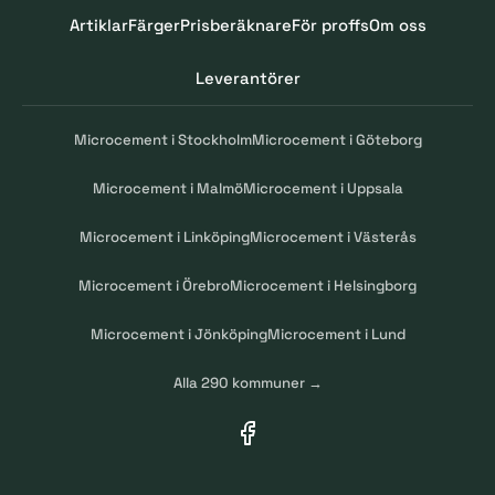
Artiklar
Färger
Prisberäknare
För proffs
Om oss
Leverantörer
Microcement i Stockholm
Microcement i Göteborg
Microcement i Malmö
Microcement i Uppsala
Microcement i Linköping
Microcement i Västerås
Microcement i Örebro
Microcement i Helsingborg
Microcement i Jönköping
Microcement i Lund
Alla 290 kommuner →