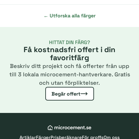
← Utforska alla färger
HITTAT DIN FÄRG?
Få kostnadsfri offert i din
favoritfärg
Beskriv ditt projekt och få offerter från upp
till 3 lokala microcement-hantverkare. Gratis
och utan förpliktelser.
Begär offert
Artiklar
Färger
Prisberäknare
För proffs
Om oss