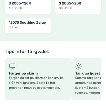
S 2005-Y20R
S 2005-Y20R
NCS 2050
NCS 2050
12075 Soothing Beige
Jotun
Tips inför färgvalet
Färger på skärm
Tänk på ljuset
Färgen du ser på skärmen kan avvika
Samma färg kan uppl
från verkligheten. Beställ alltid
annorlunda beroend
provbitar innan du bestämmer dig.
ljusförhållanden. Tes
rummet, morgon och 