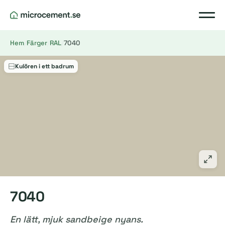
Hem
/
Färger
/
RAL
/
7040
Kulören i ett badrum
7040
En lätt, mjuk sandbeige nyans.