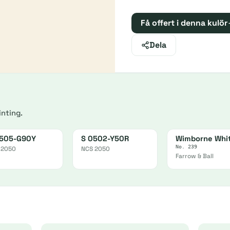
Få offert i denna kulör
Dela
nting.
0505-G90Y
S 0502-Y50R
Wimborne Whi
No. 239
 2050
NCS 2050
Farrow & Ball