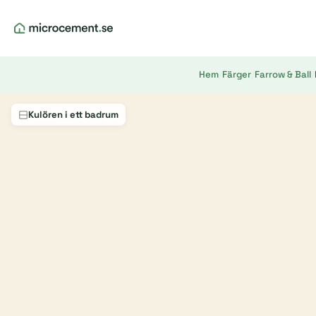
Hem
/
Färger
/
Farrow & Ball
/
Kulören i ett badrum