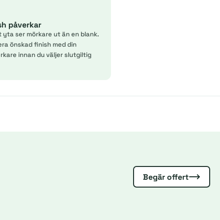
ish påverkar
t yta ser mörkare ut än en blank.
era önskad finish med din
kare innan du väljer slutgiltig
Begär offert