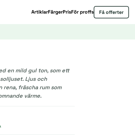
Artiklar
Färger
Pris
För proffs
Få offerter
ed en mild gul ton, som ett
olljuset. Ljus och
n rena, fräscha rum som
komnande värme.
a