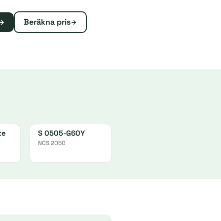
Beräkna pris
te
S 0505-G60Y
NCS 2050