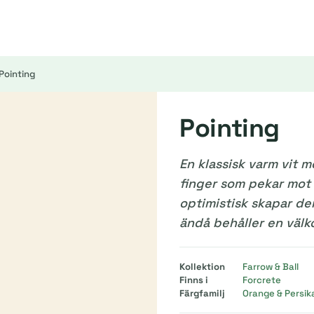
Pointing
Pointing
En klassisk varm vit m
finger som pekar mot s
optimistisk skapar de
ändå behåller en väl
Kollektion
Farrow & Ball
Finns i
Forcrete
Färgfamilj
Orange & Persik