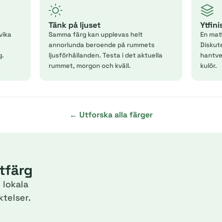
Tänk på ljuset
Ytfin
vika
Samma färg kan upplevas helt
En mat
annorlunda beroende på rummets
Diskut
g.
ljusförhållanden. Testa i det aktuella
hantver
rummet, morgon och kväll.
kulör.
← Utforska alla färger
itfärg
 lokala
telser.