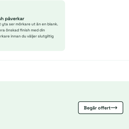
ish påverkar
t yta ser mörkare ut än en blank.
era önskad finish med din
kare innan du väljer slutgiltig
Begär offert