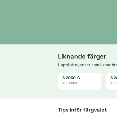
Liknande färger
Upptäck nyanser som liknar Ar
S 2030-G
S 2
NCS 2050
NCS
Tips inför färgvalet