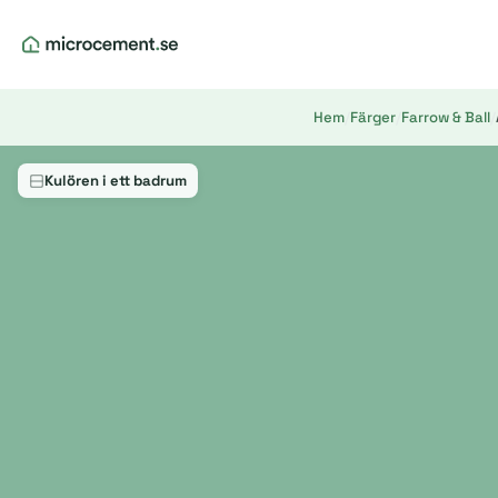
Hem
/
Färger
/
Farrow & Ball
/
Kulören i ett badrum