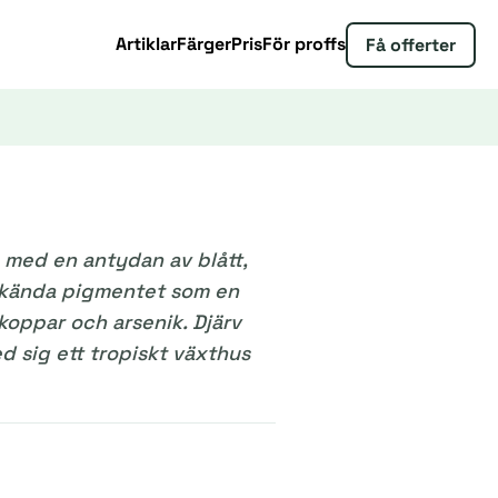
Artiklar
Färger
Pris
För proffs
Få offerter
n med en antydan av blått,
ökända pigmentet som en
koppar och arsenik. Djärv
d sig ett tropiskt växthus