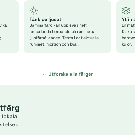
Tänk på ljuset
Ytfin
vika
Samma färg kan upplevas helt
En mat
annorlunda beroende på rummets
Diskut
g.
ljusförhållanden. Testa i det aktuella
hantver
rummet, morgon och kväll.
kulör.
← Utforska alla färger
itfärg
 lokala
telser.