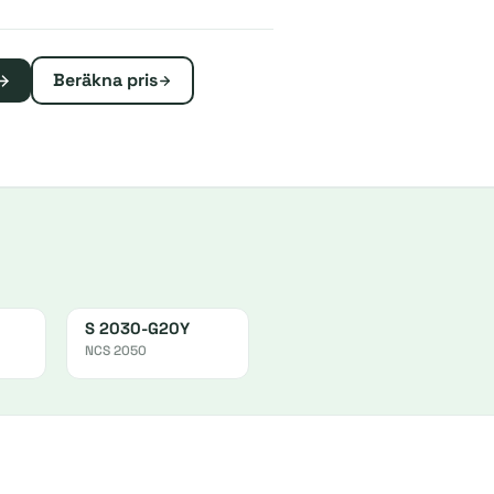
Beräkna pris
S 2030-G20Y
NCS 2050