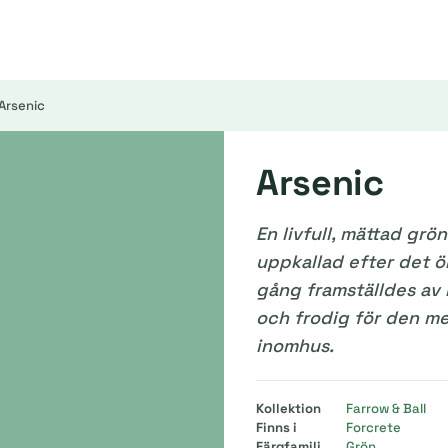
Arsenic
Arsenic
En livfull, mättad grö
uppkallad efter det 
gång framställdes av 
och frodig för den me
inomhus.
Kollektion
Farrow & Ball
Finns i
Forcrete
Färgfamilj
Grön