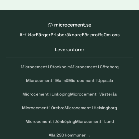
Artiklar
Färger
Prisberäknare
För proffs
Om oss
Leverantörer
Microcement i Stockholm
Microcement i Göteborg
Microcement i Malmö
Microcement i Uppsala
Microcement i Linköping
Microcement i Västerås
Microcement i Örebro
Microcement i Helsingborg
Microcement i Jönköping
Microcement i Lund
Alla 290 kommuner →