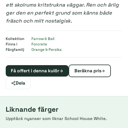
ett skolrums kritstrukna väggar. Ren och ärlig
ger den en perfekt grund som känns både
fräsch och milt nostalgisk.
Kollektion
Farrow & Ball
Finns i
Forcrete
Färgfamilj
Orange & Persika
Få offert i denna kulör
Beräkna pris
Dela
Liknande färger
Upptäck nyanser som liknar School House White.