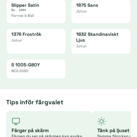
Slipper Satin
1875 Sans
No. 2004
Jotun
Farrow & Ball
1376 Froströk
1832 Skandinaviskt
Ljus
Jotun
Jotun
S 1005-G80Y
NCS 2050
Tips inför färgvalet
Färger på skärm
Tänk på ljuset
Färgen du ser på skärmen kan avvika
Samma färg kan uppl