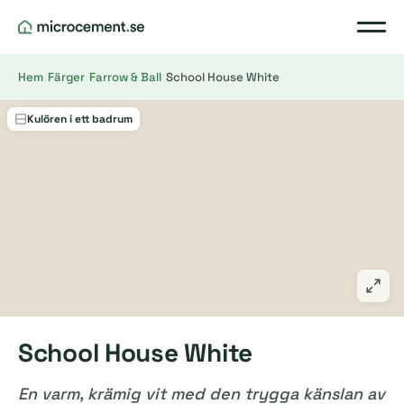
Hem
/
Färger
/
Farrow & Ball
/
School House White
Kulören i ett badrum
School House White
En varm, krämig vit med den trygga känslan av