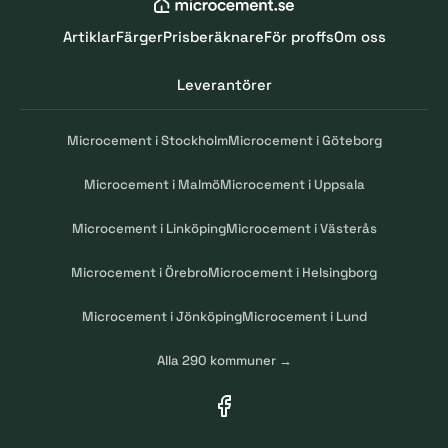
Artiklar
Färger
Prisberäknare
För proffs
Om oss
Leverantörer
Microcement i Stockholm
Microcement i Göteborg
Microcement i Malmö
Microcement i Uppsala
Microcement i Linköping
Microcement i Västerås
Microcement i Örebro
Microcement i Helsingborg
Microcement i Jönköping
Microcement i Lund
Alla 290 kommuner →