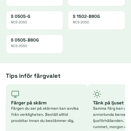
S 0505-G
S 1502-B80G
NCS 2050
NCS 2050
S 0505-B80G
NCS 2050
Tips inför färgvalet
Färger på skärm
Tänk på ljuset
Färgen du ser på skärmen kan avvika
Samma färg kan uppl
från verkligheten. Beställ alltid
annorlunda beroend
provbitar innan du bestämmer dig.
ljusförhållanden. Tes
rummet, morgon och 