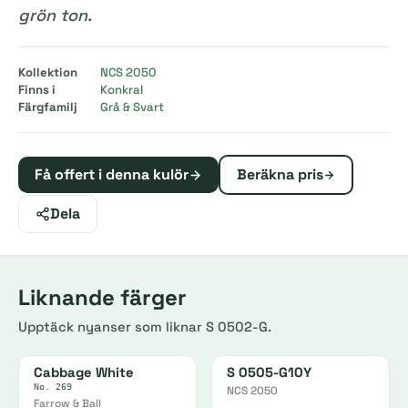
grön ton.
Kollektion
NCS 2050
Finns i
Konkral
Färgfamilj
Grå & Svart
Få offert i denna kulör
Beräkna pris
Dela
Liknande färger
Upptäck nyanser som liknar S 0502-G.
Cabbage White
S 0505-G10Y
No. 269
NCS 2050
Farrow & Ball