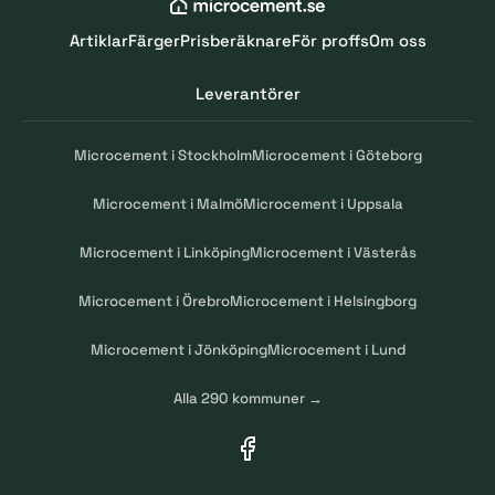
Artiklar
Färger
Prisberäknare
För proffs
Om oss
Leverantörer
Microcement i Stockholm
Microcement i Göteborg
Microcement i Malmö
Microcement i Uppsala
Microcement i Linköping
Microcement i Västerås
Microcement i Örebro
Microcement i Helsingborg
Microcement i Jönköping
Microcement i Lund
Alla 290 kommuner →