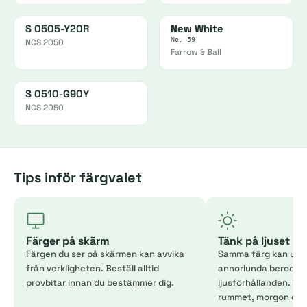
S 0505-Y20R
New White
No. 59
NCS 2050
Farrow & Ball
S 0510-G90Y
NCS 2050
Tips inför färgvalet
Färger på skärm
Tänk på ljuset
Färgen du ser på skärmen kan avvika
Samma färg kan uppl
från verkligheten. Beställ alltid
annorlunda beroend
provbitar innan du bestämmer dig.
ljusförhållanden. Tes
rummet, morgon och 