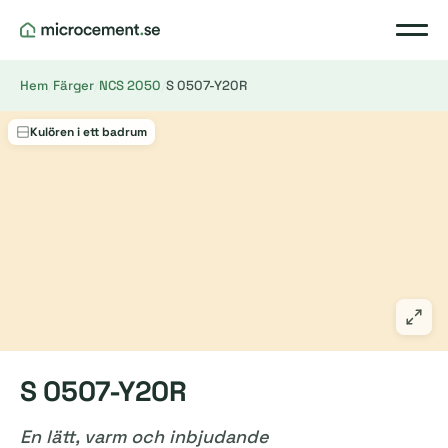
Hem
/
Färger
/
NCS 2050
/
S 0507-Y20R
Kulören i ett badrum
S 0507-Y20R
En lätt, varm och inbjudande