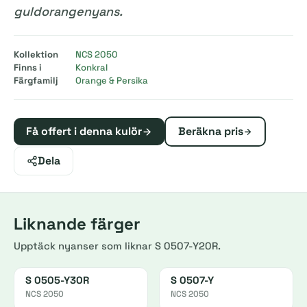
guldorangenyans.
Kollektion
NCS 2050
Finns i
Konkral
Färgfamilj
Orange & Persika
Få offert i denna kulör
Beräkna pris
Dela
Liknande färger
Upptäck nyanser som liknar S 0507-Y20R.
S 0505-Y30R
S 0507-Y
NCS 2050
NCS 2050