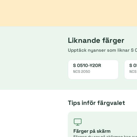
Liknande färger
Upptäck nyanser som liknar S 
S 0510-Y20R
S 0
NCS 2050
NCS
Tips inför färgvalet
Färger på skärm
Färgen du ser på skärmen kan av