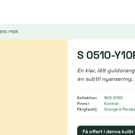
0510-Y10R
S 0510-Y10
En klar, lätt guldora
en subtil nyansering.
Kollektion
NCS 2050
Finns i
Konkral
Färgfamilj
Orange & Persik
Få offert i denna kulör