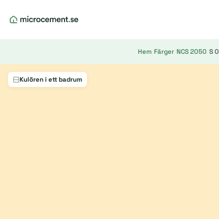
Hem
/
Färger
/
NCS 2050
/
S 
Kulören i ett badrum