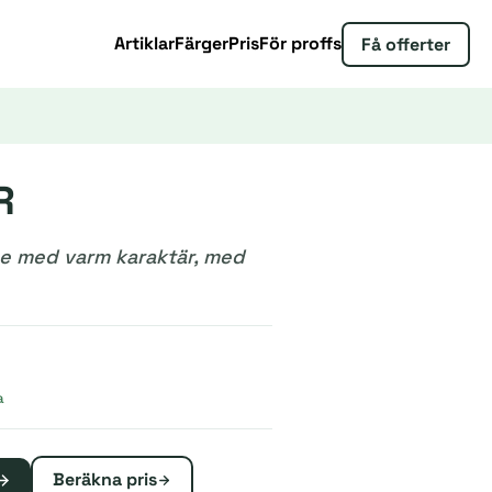
Artiklar
Färger
Pris
För proffs
Få offerter
R
nge med varm karaktär, med
a
Beräkna pris