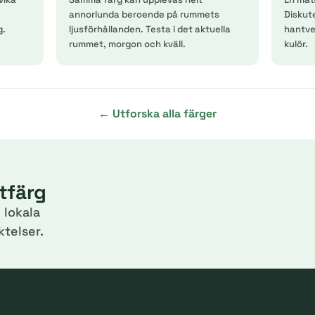
annorlunda beroende på rummets
Diskut
g.
ljusförhållanden. Testa i det aktuella
hantver
rummet, morgon och kväll.
kulör.
← Utforska alla färger
itfärg
 lokala
telser.