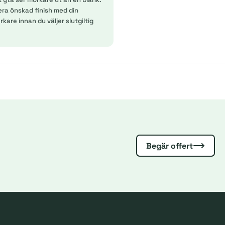
era önskad finish med din
kare innan du väljer slutgiltig
Begär offert