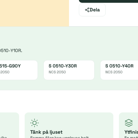
Dela
0510-Y10R.
515-G90Y
S 0510-Y30R
S 0510-Y40R
 2050
NCS 2050
NCS 2050
Tänk på ljuset
Ytfin
vika
Samma färg kan upplevas helt
En mat