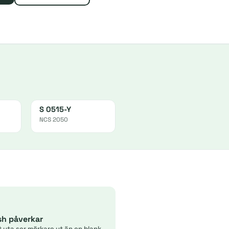
S 0515-Y
NCS 2050
ish påverkar
t yta ser mörkare ut än en blank.