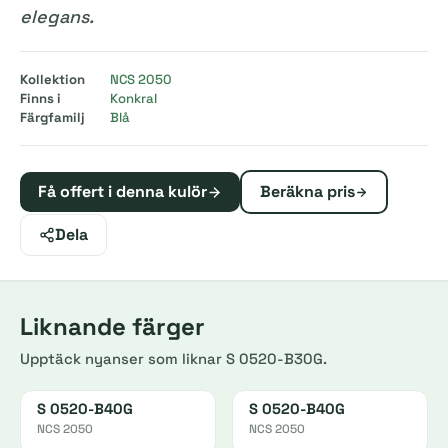
elegans.
Kollektion
NCS 2050
Finns i
Konkral
Färgfamilj
Blå
Få offert i denna kulör
Beräkna pris
Dela
Liknande färger
Upptäck nyanser som liknar S 0520-B30G.
S 0520-B40G
S 0520-B40G
NCS 2050
NCS 2050