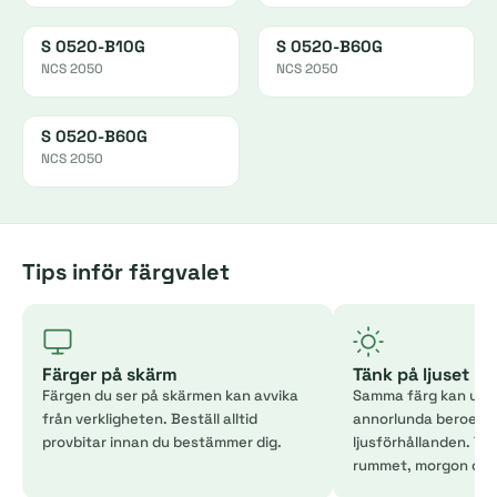
S 0520-B10G
S 0520-B60G
NCS 2050
NCS 2050
S 0520-B60G
NCS 2050
Tips inför färgvalet
Färger på skärm
Tänk på ljuset
Färgen du ser på skärmen kan avvika
Samma färg kan uppl
från verkligheten. Beställ alltid
annorlunda beroend
provbitar innan du bestämmer dig.
ljusförhållanden. Tes
rummet, morgon och 