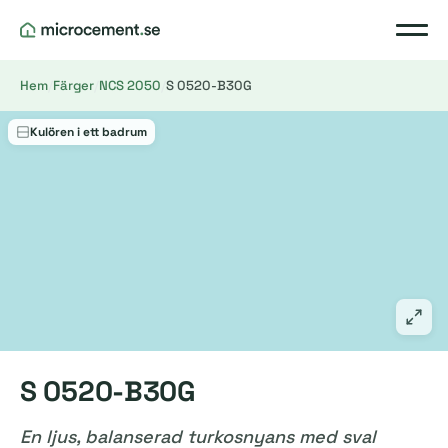
Hem
/
Färger
/
NCS 2050
/
S 0520-B30G
Kulören i ett badrum
S 0520-B30G
En ljus, balanserad turkosnyans med sval