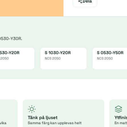
Dela
 0530-Y30R.
530-Y20R
S 1030-Y20R
S 0530-Y50R
 2050
NCS 2050
NCS 2050
Tänk på ljuset
Ytfin
vika
Samma färg kan upplevas helt
En mat