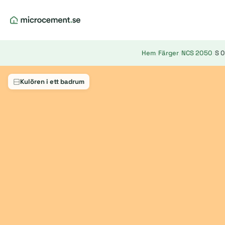
Hem
/
Färger
/
NCS 2050
/
S 
Kulören i ett badrum