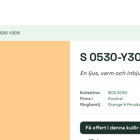
0530-Y30R
S 0530-Y3
En ljus, varm och inb
Kollektion
NCS 2050
Finns i
Konkral
Färgfamilj
Orange & Persik
Få offert i denna kulör