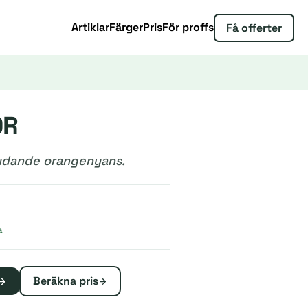
Artiklar
Färger
Pris
För proffs
Få offerter
0R
judande orangenyans.
a
Beräkna pris