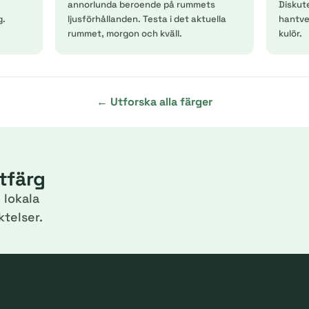
annorlunda beroende på rummets
Diskut
g.
ljusförhållanden. Testa i det aktuella
hantver
rummet, morgon och kväll.
kulör.
← Utforska alla färger
itfärg
 lokala
telser.