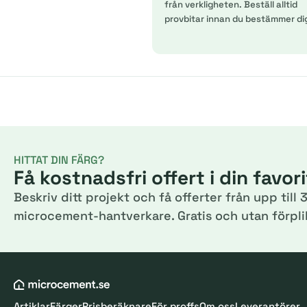
från verkligheten. Beställ alltid
provbitar innan du bestämmer di
HITTAT DIN FÄRG?
Få kostnadsfri offert i din favor
Beskriv ditt projekt och få offerter från upp till 3
microcement-hantverkare. Gratis och utan förplik
Artiklar
Färger
Prisberäknare
För proffs
Om oss
Leverantörer