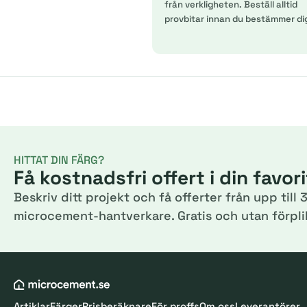
från verkligheten. Beställ alltid
provbitar innan du bestämmer di
HITTAT DIN FÄRG?
Få kostnadsfri offert i din favor
Beskriv ditt projekt och få offerter från upp till 3
microcement-hantverkare. Gratis och utan förplik
Artiklar
Färger
Prisberäknare
För proffs
Om oss
Leverantörer