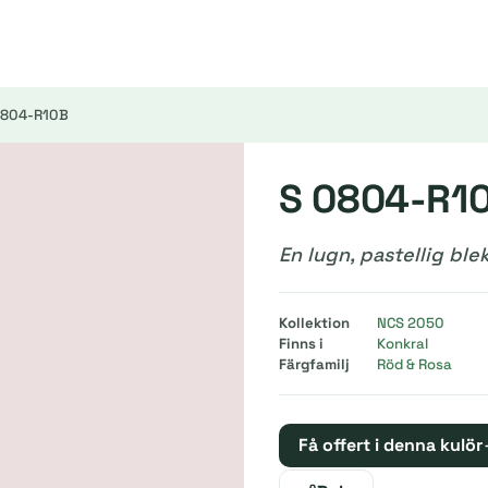
0804-R10B
S 0804-R1
En lugn, pastellig bl
Kollektion
NCS 2050
Finns i
Konkral
Färgfamilj
Röd & Rosa
Få offert i denna kulör