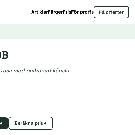
Artiklar
Färger
Pris
För proffs
Få offerter
0B
ekrosa med ombonad känsla.
Beräkna pris