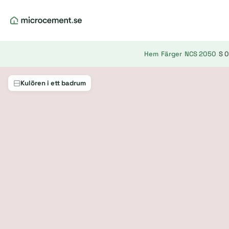
Hem
/
Färger
/
NCS 2050
/
S 
Kulören i ett badrum