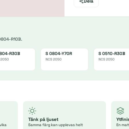
Dela
0804-R10B.
0804-R30B
S 0804-Y70R
S 0510-R30B
 2050
NCS 2050
NCS 2050
Tänk på ljuset
Ytfin
vika
Samma färg kan upplevas helt
En mat