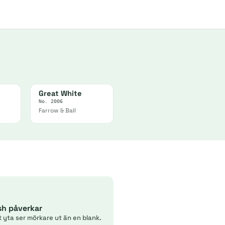
Great White
No. 2006
Farrow & Ball
ish påverkar
t yta ser mörkare ut än en blank.