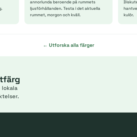
annorlunda beroende på rummets
Diskut
g.
ljusförhållanden. Testa i det aktuella
hantver
rummet, morgon och kväll.
kulör.
← Utforska alla färger
itfärg
 lokala
telser.