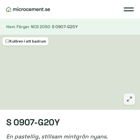
Hem
/
Färger
/
NCS 2050
/
S 0907-G20Y
Kulören i ett badrum
S 0907-G20Y
En pastellig, stillsam mintgrön nyans.