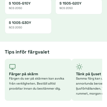
S 1005-G10Y
S 1505-G20Y
NCS 2050
NCS 2050
S 1005-G30Y
NCS 2050
Tips inför färgvalet
Färger på skärm
Tänk på ljuset
Färgen du ser på skärmen kan avvika
Samma färg kan uppl
från verkligheten. Beställ alltid
annorlunda beroend
provbitar innan du bestämmer dig.
ljusförhållanden. Tes
rummet, morgon och 