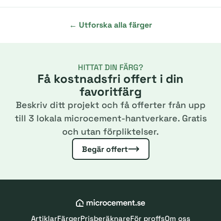
← Utforska alla färger
HITTAT DIN FÄRG?
Få kostnadsfri offert i din
favoritfärg
Beskriv ditt projekt och få offerter från upp
till 3 lokala microcement-hantverkare. Gratis
och utan förpliktelser.
Begär offert
Artiklar
Färger
Prisberäknare
För proffs
Om oss