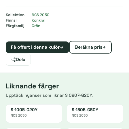
Kollektion
NCS 2050
Finns i
Konkral
Färgfamilj
Grön
Få offert i denna kulör
Beräkna pris
Dela
Liknande färger
Upptäck nyanser som liknar S 0907-G20Y.
S 1005-G20Y
S 1505-G50Y
NCS 2050
NCS 2050