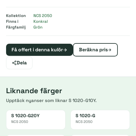
Kollektion
NCS 2050
Finns i
Konkral
Färgfamilj
Grön
Få offert i denna kulör
Beräkna pris
Dela
Liknande färger
Upptäck nyanser som liknar S 1020-G10Y.
S 1020-G20Y
S 1020-G
NCS 2050
NCS 2050