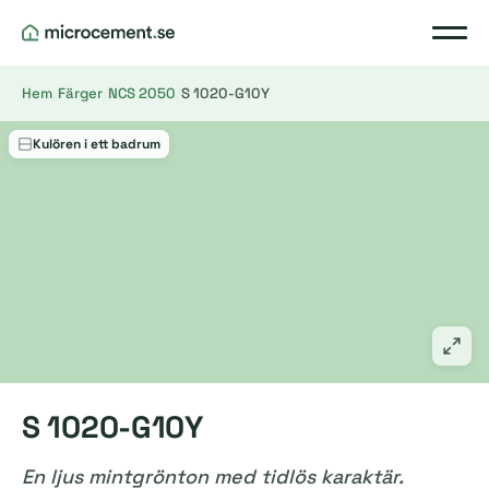
Hem
/
Färger
/
NCS 2050
/
S 1020-G10Y
Kulören i ett badrum
S 1020-G10Y
En ljus mintgrönton med tidlös karaktär.