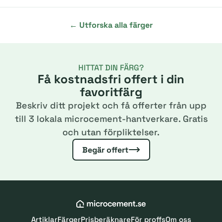
← Utforska alla färger
HITTAT DIN FÄRG?
Få kostnadsfri offert i din
favoritfärg
Beskriv ditt projekt och få offerter från upp
till 3 lokala microcement-hantverkare. Gratis
och utan förpliktelser.
Begär offert
Artiklar
Färger
Prisberäknare
För proffs
Om oss