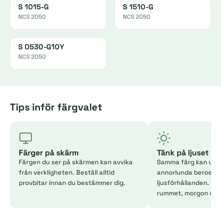
S 1015-G
S 1510-G
NCS 2050
NCS 2050
S 0530-G10Y
NCS 2050
Tips inför färgvalet
Färger på skärm
Tänk på ljuset
Färgen du ser på skärmen kan avvika
Samma färg kan uppl
från verkligheten. Beställ alltid
annorlunda beroend
provbitar innan du bestämmer dig.
ljusförhållanden. Tes
rummet, morgon och 