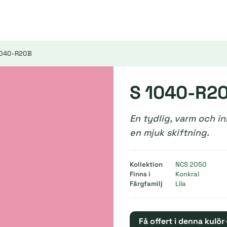
1040-R20B
S 1040-R2
En tydlig, varm och 
en mjuk skiftning.
Kollektion
NCS 2050
Finns i
Konkral
Färgfamilj
Lila
Få offert i denna kulör