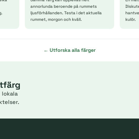
annorlunda beroende på rummets
Diskut
g.
ljusförhållanden. Testa i det aktuella
hantver
rummet, morgon och kväll.
kulör.
← Utforska alla färger
itfärg
 lokala
telser.