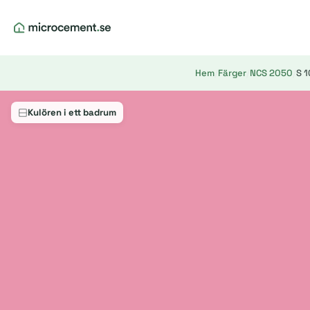
Hem
/
Färger
/
NCS 2050
/
S 
Kulören i ett badrum