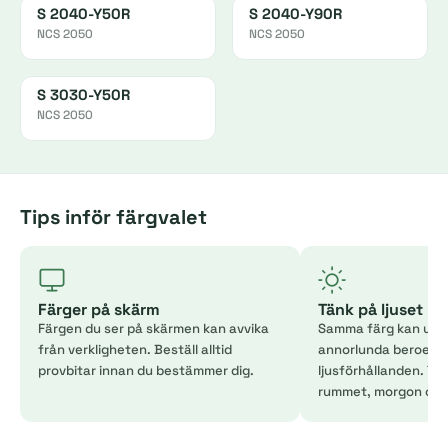
S 2040-Y50R
S 2040-Y90R
NCS 2050
NCS 2050
S 3030-Y50R
NCS 2050
Tips inför färgvalet
Färger på skärm
Tänk på ljuset
Färgen du ser på skärmen kan avvika
Samma färg kan uppl
från verkligheten. Beställ alltid
annorlunda beroend
provbitar innan du bestämmer dig.
ljusförhållanden. Tes
rummet, morgon och 