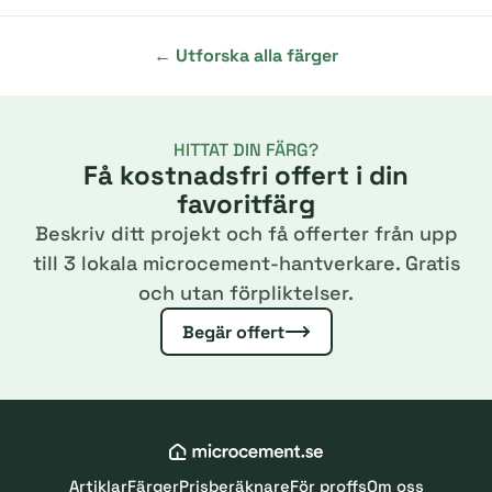
← Utforska alla färger
HITTAT DIN FÄRG?
Få kostnadsfri offert i din
favoritfärg
Beskriv ditt projekt och få offerter från upp
till 3 lokala microcement-hantverkare. Gratis
och utan förpliktelser.
Begär offert
Artiklar
Färger
Prisberäknare
För proffs
Om oss