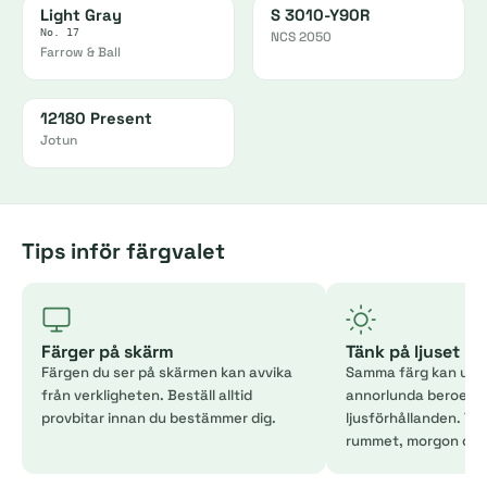
Light Gray
S 3010-Y90R
No. 17
NCS 2050
Farrow & Ball
12180 Present
Jotun
Tips inför färgvalet
Färger på skärm
Tänk på ljuset
Färgen du ser på skärmen kan avvika
Samma färg kan uppl
från verkligheten. Beställ alltid
annorlunda beroend
provbitar innan du bestämmer dig.
ljusförhållanden. Tes
rummet, morgon och 