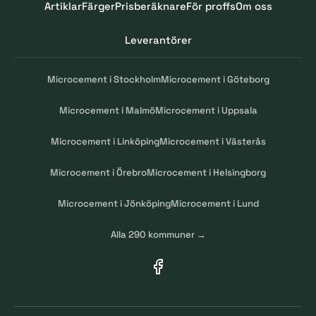
Artiklar
Färger
Prisberäknare
För proffs
Om oss
Leverantörer
Microcement i Stockholm
Microcement i Göteborg
Microcement i Malmö
Microcement i Uppsala
Microcement i Linköping
Microcement i Västerås
Microcement i Örebro
Microcement i Helsingborg
Microcement i Jönköping
Microcement i Lund
Alla 290 kommuner →