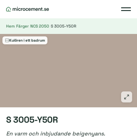
Hem
/
Färger
/
NCS 2050
/
S 3005-Y50R
Kulören i ett badrum
S 3005-Y50R
En varm och inbjudande beigenyans.