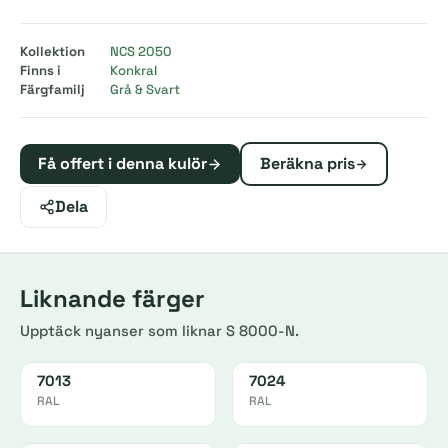
Kollektion
NCS 2050
Finns i
Konkral
Färgfamilj
Grå & Svart
Få offert i denna kulör
Beräkna pris
Dela
Liknande färger
Upptäck nyanser som liknar S 8000-N.
7013
7024
RAL
RAL