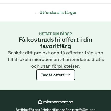
← Utforska alla färger
HITTAT DIN FÄRG?
Få kostnadsfri offert i din
favoritfärg
Beskriv ditt projekt och få offerter från upp
till 3 lokala microcement-hantverkare. Gratis
och utan förpliktelser.
Begär offert
Artiklar
Färger
Prisberäknare
För proffs
Om oss