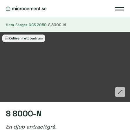
Hem
/
Färger
/
NCS 2050
/
S 8000-N
Kulören i ett badrum
S 8000-N
En djup antracitgrå.