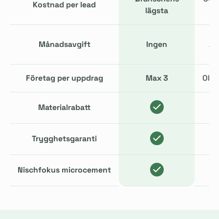
Kostnad per lead
lägsta
Månadsavgift
Ingen
År
Företag per uppdrag
Max 3
Obe
Materialrabatt
Trygghetsgaranti
Nischfokus microcement