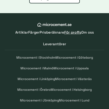
Artiklar
Färger
Prisberäknare
För proffs
Om oss
Leverantörer
Microcement i Stockholm
Microcement i Göteborg
Microcement i Malmö
Microcement i Uppsala
Microcement i Linköping
Microcement i Västerås
Microcement i Örebro
Microcement i Helsingborg
Microcement i Jönköping
Microcement i Lund