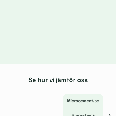
Se hur vi jämför oss
Microcement.se
Of
Branschens
300