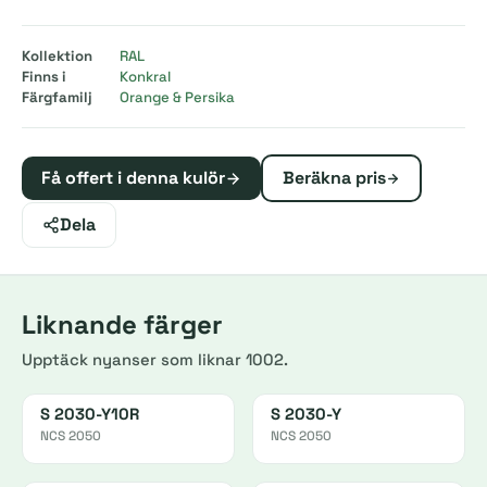
Kollektion
RAL
Finns i
Konkral
Färgfamilj
Orange & Persika
Få offert i denna kulör
Beräkna pris
Dela
Liknande färger
Upptäck nyanser som liknar 1002.
S 2030-Y10R
S 2030-Y
NCS 2050
NCS 2050