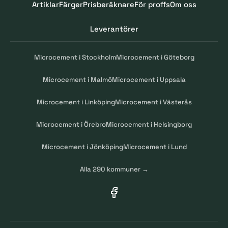
Artiklar
Färger
Prisberäknare
För proffs
Om oss
Leverantörer
Microcement i Stockholm
Microcement i Göteborg
Microcement i Malmö
Microcement i Uppsala
Microcement i Linköping
Microcement i Västerås
Microcement i Örebro
Microcement i Helsingborg
Microcement i Jönköping
Microcement i Lund
Alla 290 kommuner →