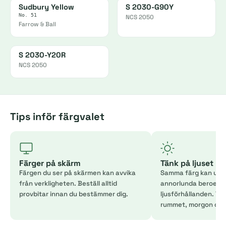
Sudbury Yellow
S 2030-G90Y
No. 51
NCS 2050
Farrow & Ball
S 2030-Y20R
NCS 2050
Tips inför färgvalet
Färger på skärm
Tänk på ljuset
Färgen du ser på skärmen kan avvika
Samma färg kan uppl
från verkligheten. Beställ alltid
annorlunda beroend
provbitar innan du bestämmer dig.
ljusförhållanden. Tes
rummet, morgon och 