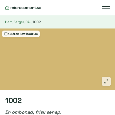
Hem
/
Färger
/
RAL
/
1002
Kulören i ett badrum
1002
En ombonad, frisk senap.