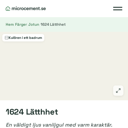
Hem
/
Färger
/
Jotun
/
1624 Lätthhet
Kulören i ett badrum
1624 Lätthhet
En väldigt ljus vaniljgul med varm karaktär.