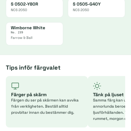
S 0502-Y80R
S 0505-G40Y
NCS 2050
NCS 2050
Wimborne White
No. 239
Farrow & Ball
Tips inför färgvalet
Färger på skärm
Tänk på ljuset
Färgen du ser på skärmen kan avvika
Samma färg kan uppl
från verkligheten. Beställ alltid
annorlunda beroend
provbitar innan du bestämmer dig.
ljusförhållanden. Tes
rummet, morgon och 