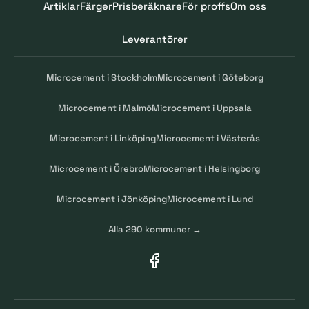
Artiklar
Färger
Prisberäknare
För proffs
Om oss
Leverantörer
Microcement i Stockholm
Microcement i Göteborg
Microcement i Malmö
Microcement i Uppsala
Microcement i Linköping
Microcement i Västerås
Microcement i Örebro
Microcement i Helsingborg
Microcement i Jönköping
Microcement i Lund
Alla 290 kommuner →