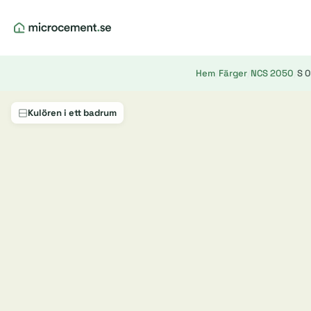
Hem
/
Färger
/
NCS 2050
/
S 
Kulören i ett badrum