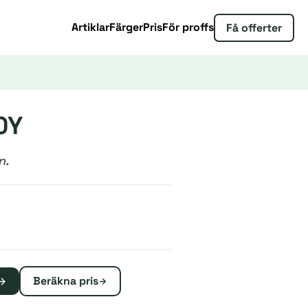
Artiklar
Färger
Pris
För proffs
Få offerter
0Y
n.
Beräkna pris