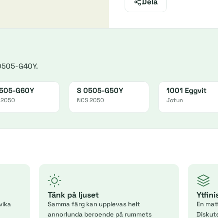
Dela
 0505-G40Y.
0505-G60Y
S 0505-G50Y
1001 Eggvit
 2050
NCS 2050
Jotun
Tänk på ljuset
Ytfin
vika
Samma färg kan upplevas helt
En mat
annorlunda beroende på rummets
Diskut