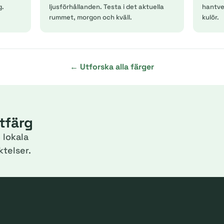
g.
ljusförhållanden. Testa i det aktuella
hantver
rummet, morgon och kväll.
kulör.
← Utforska alla färger
itfärg
 lokala
telser.