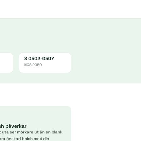
S 0502-G50Y
NCS 2050
ish påverkar
t yta ser mörkare ut än en blank.
era önskad finish med din