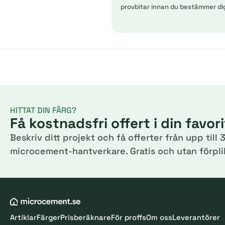
provbitar innan du bestämmer di
HITTAT DIN FÄRG?
Få kostnadsfri offert i din favor
Beskriv ditt projekt och få offerter från upp till 3
microcement-hantverkare. Gratis och utan förplik
Artiklar
Färger
Prisberäknare
För proffs
Om oss
Leverantörer