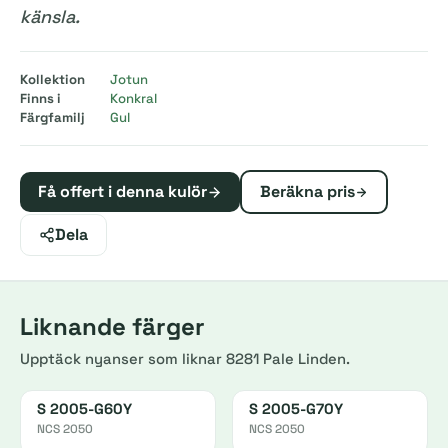
känsla.
Kollektion
Jotun
Finns i
Konkral
Färgfamilj
Gul
Få offert i denna kulör
Beräkna pris
Dela
Liknande färger
Upptäck nyanser som liknar 8281 Pale Linden.
S 2005-G60Y
S 2005-G70Y
NCS 2050
NCS 2050