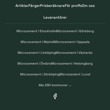
Artiklar
Färger
Prisberäknare
För proffs
Om oss
Leverantörer
Microcement i Stockholm
Microcement i Göteborg
Microcement i Malmö
Microcement i Uppsala
Microcement i Linköping
Microcement i Västerås
Microcement i Örebro
Microcement i Helsingborg
Microcement i Jönköping
Microcement i Lund
Alla 290 kommuner →