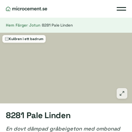
Hem
/
Färger
/
Jotun
/
8281 Pale Linden
Kulören i ett badrum
8281 Pale Linden
En dovt dämpad gråbeigeton med ombonad