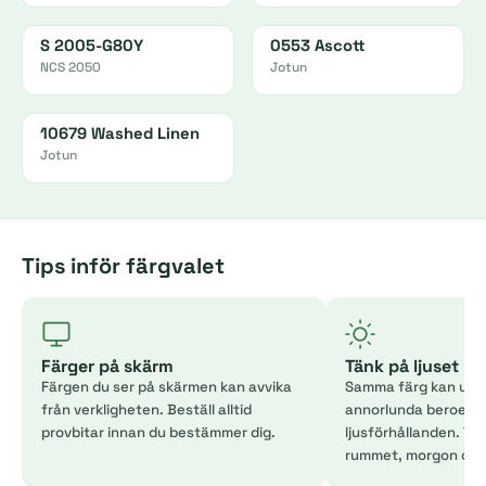
S 2005-G80Y
0553 Ascott
NCS 2050
Jotun
10679 Washed Linen
Jotun
Tips inför färgvalet
Färger på skärm
Tänk på ljuset
Färgen du ser på skärmen kan avvika
Samma färg kan uppl
från verkligheten. Beställ alltid
annorlunda beroend
provbitar innan du bestämmer dig.
ljusförhållanden. Tes
rummet, morgon och 