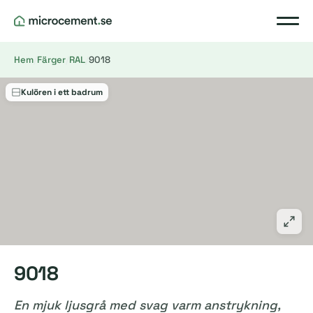
Hem
/
Färger
/
RAL
/
9018
Kulören i ett badrum
9018
En mjuk ljusgrå med svag varm anstrykning,