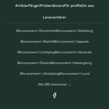
Artiklar
Färger
Prisberäknare
För proffs
Om oss
Leverantörer
Microcement i Stockholm
Microcement i Göteborg
Microcement i Malmö
Microcement i Uppsala
Microcement i Linköping
Microcement i Västerås
Microcement i Örebro
Microcement i Helsingborg
Microcement i Jönköping
Microcement i Lund
Alla 290 kommuner →