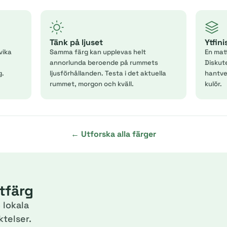
Tänk på ljuset
Ytfin
vika
Samma färg kan upplevas helt
En mat
annorlunda beroende på rummets
Diskut
g.
ljusförhållanden. Testa i det aktuella
hantver
rummet, morgon och kväll.
kulör.
← Utforska alla färger
itfärg
 lokala
telser.