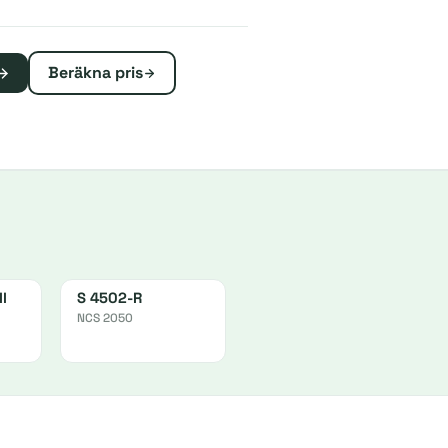
Beräkna pris
l
S 4502-R
NCS 2050