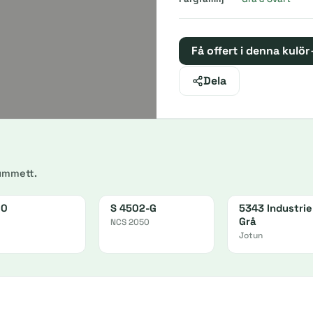
Få offert i denna kulör
Dela
ummett.
10
S 4502-G
5343 Industriel
Grå
NCS 2050
Jotun