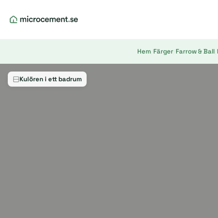
Hem
/
Färger
/
Farrow & Ball
/
Kulören i ett badrum