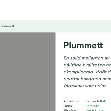
Plummett
Plummett
En solid mellanton av
pålitliga kvaliteten h
okomplicerad utgör d
neutral bakgrund som
färgskala som helst.
Kollektion
Farrow & Ball
Finns i
Forcrete
Färgfamilj
Grå & Svart