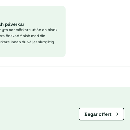
ish påverkar
t yta ser mörkare ut än en blank.
era önskad finish med din
kare innan du väljer slutgiltig
Begär offert