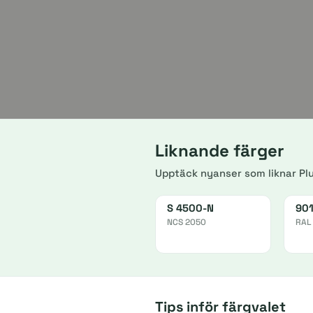
Liknande färger
Upptäck nyanser som liknar Pl
S 4500-N
90
NCS 2050
RAL
Tips inför färgvalet