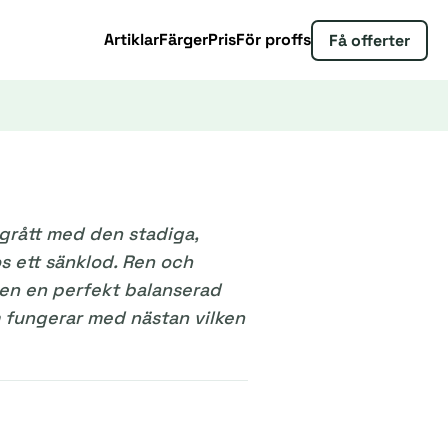
Artiklar
Färger
Pris
För proffs
Få offerter
 grått med den stadiga,
os ett sänklod. Ren och
en en perfekt balanserad
 fungerar med nästan vilken