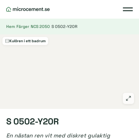
Hem
/
Färger
/
NCS 2050
/
S 0502-Y20R
Kulören i ett badrum
S 0502-Y20R
En nästan ren vit med diskret gulaktig