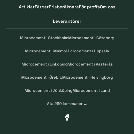
Artiklar
Färger
Prisberäknare
För proffs
Om oss
Leverantörer
Microcement i Stockholm
Microcement i Göteborg
Microcement i Malmö
Microcement i Uppsala
Microcement i Linköping
Microcement i Västerås
Microcement i Örebro
Microcement i Helsingborg
Microcement i Jönköping
Microcement i Lund
Alla 290 kommuner →