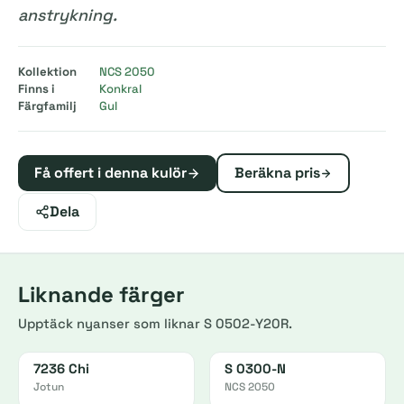
anstrykning.
Kollektion
NCS 2050
Finns i
Konkral
Färgfamilj
Gul
Få offert i denna kulör
Beräkna pris
Dela
Liknande färger
Upptäck nyanser som liknar S 0502-Y20R.
7236 Chi
S 0300-N
Jotun
NCS 2050