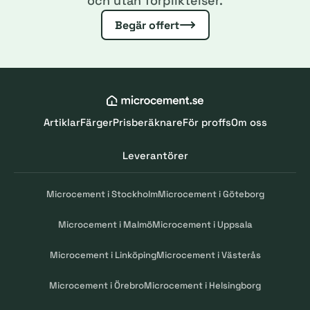
och utan förpliktelser.
Begär offert
Artiklar
Färger
Prisberäknare
För proffs
Om oss
Leverantörer
Microcement i Stockholm
Microcement i Göteborg
Microcement i Malmö
Microcement i Uppsala
Microcement i Linköping
Microcement i Västerås
Microcement i Örebro
Microcement i Helsingborg