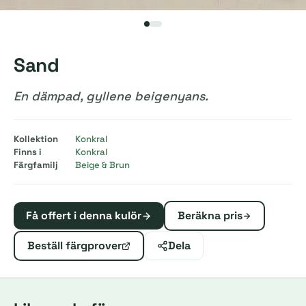
Sand
En dämpad, gyllene beigenyans.
Kollektion
Konkral
Finns i
Konkral
Färgfamilj
Beige & Brun
Få offert i denna kulör
Beräkna pris
Beställ färgprover
Dela