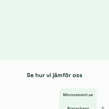
Se hur vi jämför oss
Microcement.se
Of
Branschens
300