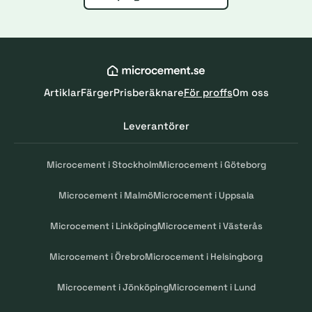
Artiklar
Färger
Prisberäknare
För proffs
Om oss
Leverantörer
Microcement i Stockholm
Microcement i Göteborg
Microcement i Malmö
Microcement i Uppsala
Microcement i Linköping
Microcement i Västerås
Microcement i Örebro
Microcement i Helsingborg
Microcement i Jönköping
Microcement i Lund