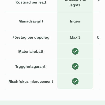
Kostnad per lead
lägsta
Månadsavgift
Ingen
År
Företag per uppdrag
Max 3
Obe
Materialrabatt
Trygghetsgaranti
Nischfokus microcement