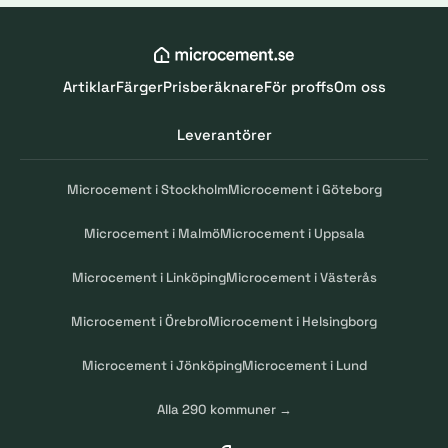
Artiklar
Färger
Prisberäknare
För proffs
Om oss
Leverantörer
Microcement i Stockholm
Microcement i Göteborg
Microcement i Malmö
Microcement i Uppsala
Microcement i Linköping
Microcement i Västerås
Microcement i Örebro
Microcement i Helsingborg
Microcement i Jönköping
Microcement i Lund
Alla 290 kommuner →