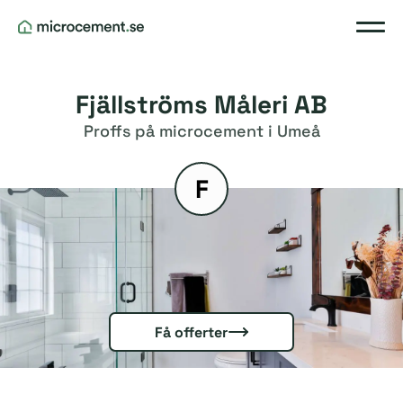
Fjällströms Måleri AB
Proffs på microcement i Umeå
F
Få offerter