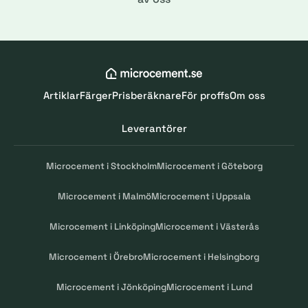
Artiklar
Färger
Prisberäknare
För proffs
Om oss
Leverantörer
Microcement i Stockholm
Microcement i Göteborg
Microcement i Malmö
Microcement i Uppsala
Microcement i Linköping
Microcement i Västerås
Microcement i Örebro
Microcement i Helsingborg
Microcement i Jönköping
Microcement i Lund