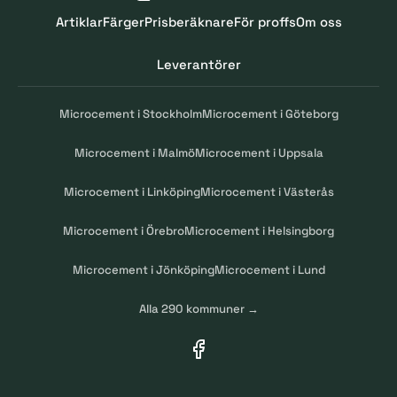
Artiklar
Färger
Prisberäknare
För proffs
Om oss
Leverantörer
Microcement i Stockholm
Microcement i Göteborg
Microcement i Malmö
Microcement i Uppsala
Microcement i Linköping
Microcement i Västerås
Microcement i Örebro
Microcement i Helsingborg
Microcement i Jönköping
Microcement i Lund
Alla 290 kommuner →