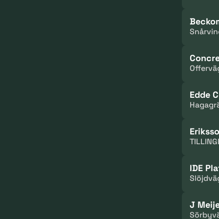
Beckom
Snårvin
Concre
Offervä
Edde C
Hagagrä
Eriksso
TILLING
IDE Pla
Slöjdväg
J Meij
Sörbyvä