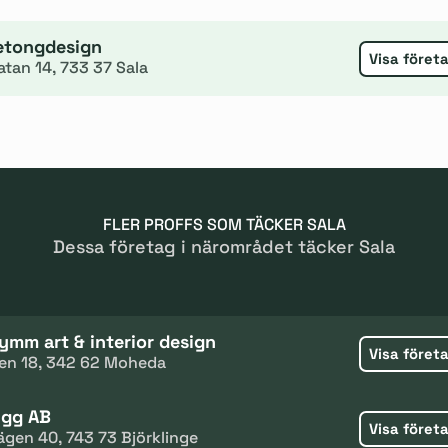
etongdesign
Visa föret
tan 14, 733 37 Sala
FLER PROFFS SOM TÄCKER SALA
Dessa företag i närområdet täcker Sala
ymm art & interior design
Visa föret
en 18, 342 62 Moheda
ygg AB
Visa föret
ägen 40, 743 73 Björklinge