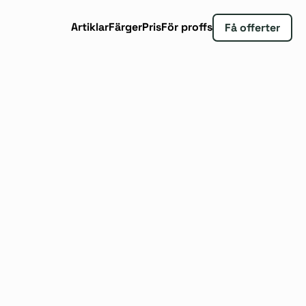
Artiklar
Färger
Pris
För proffs
Få offerter