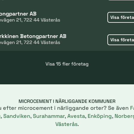
ongpartner AB
Visa föret
evägen 21, 722 44 Västerås
arkkinen Betongpartner AB
Visa föret
evägen 21, 722 44 Västerås
Visa 15 fler företag
MICROCEMENT I NÄRLIGGANDE KOMMUNER
u efter microcement i närliggande orter? Se även
F
y
,
Sandviken
,
Surahammar
,
Avesta
,
Enköping
,
Norber
Västerås
.