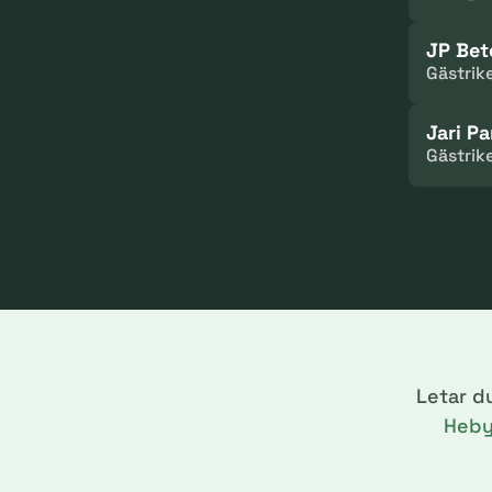
JP Bet
Gästrik
Jari P
Gästrik
Letar d
Heb