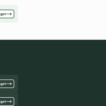
aget
aget
aget