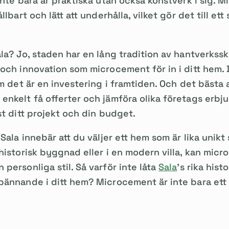
inte bara är praktiska utan också konstverk i sig. 
lbart och lätt att underhålla, vilket gör det till ett
la? Jo, staden har en lång tradition av hantverkssk
och innovation som microcement för in i ditt hem. De
m det är en investering i framtiden. Och det bästa a
nkelt få offerter och jämföra olika företags erbju
st ditt projekt och din budget.
Sala innebär att du väljer ett hem som är lika unikt
historisk byggnad eller i en modern villa, kan micr
personliga stil. Så varför inte låta
Sala
's rika histo
ännande i ditt hem? Microcement är inte bara ett m