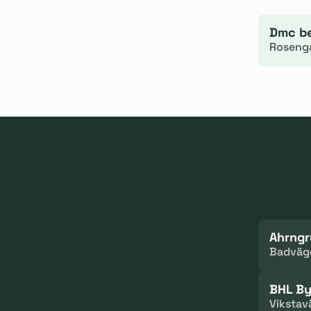
Dmc b
Rosenga
Ahrngr
Badväg
BHL B
Vikstav