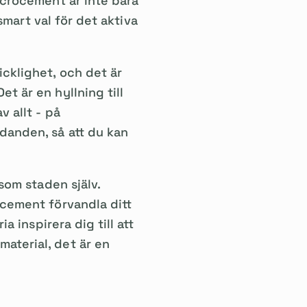
Microcement är inte bara
 smart val för det aktiva
icklighet, och det är
t är en hyllning till
v allt - på
danden, så att du kan
 som staden själv.
ocement förvandla ditt
ria inspirera dig till att
aterial, det är en