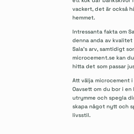
ett kök där bänkskivor 
vackert, det är också hål
hemmet.
Intressanta fakta om Sa
denna anda av kvalitet 
Sala's arv, samtidigt so
microcement.se kan du e
hitta det som passar ju
Att välja microcement i 
Oavsett om du bor i en 
utrymme och spegla din 
skapa något nytt och sp
livsstil.