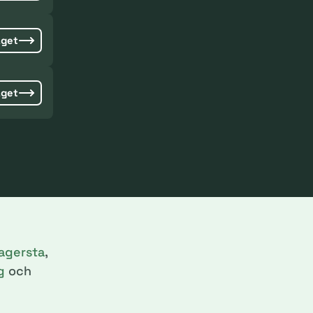
aget
aget
agersta
,
g
och