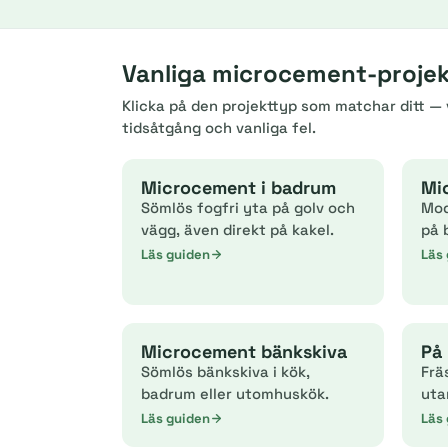
Vanliga microcement-projekt
Klicka på den projekttyp som matchar ditt — v
tidsåtgång och vanliga fel.
Microcement i badrum
Mi
Sömlös fogfri yta på golv och
Mod
vägg, även direkt på kakel.
på 
Läs guiden
Läs
Microcement bänkskiva
På 
Sömlös bänkskiva i kök,
Frä
badrum eller utomhuskök.
uta
Läs guiden
Läs