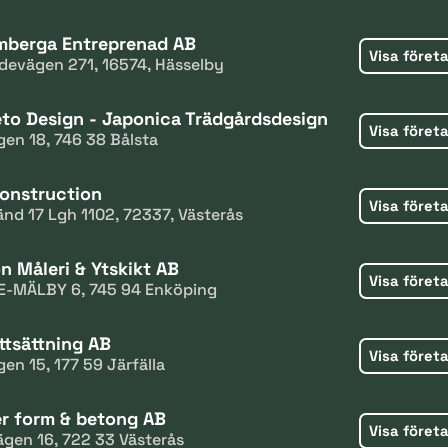
berga Entreprenad AB
Visa föret
devägen 271, 16574, Hässelby
to Design - Japonica Trädgårdsdesign
Visa föret
gen 18, 746 38 Bålsta
onstruction
Visa föret
nd 17 Lgh 1102, 72337, Västerås
n Måleri & Ytskikt AB
Visa föret
E-MÄLBY 6, 745 94 Enköping
ttsättning AB
Visa föret
en 15, 177 59 Järfälla
er form & betong AB
Visa föret
gen 16, 722 33 Västerås