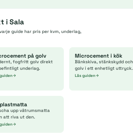
 i Sala
arje guide har pris per kvm, underlag,
crocement på golv
Microcement i kök
ernt, fogfritt golv direkt
Bänkskiva, stänkskydd och
befintligt underlag.
golv i ett enhetligt uttryck.
 guiden
Läs guiden
plastmatta
scha upp våtrumsmatta
n att riva ut den.
 guiden