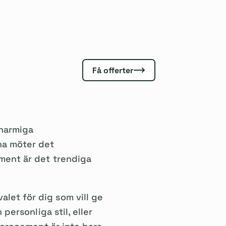
Få offerter
charmiga
na möter det
ement är det trendiga
let för dig som vill ge
personliga stil, eller