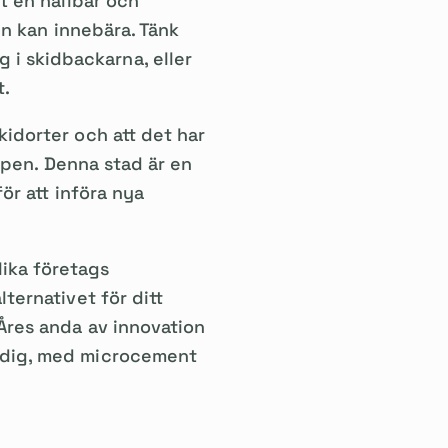
nt en hållbar och
len kan innebära. Tänk
i skidbackarna, eller
t.
kidorter och att det har
cupen. Denna stad är en
ör att införa nya
lika företags
ternativet för ditt
 Åres anda av innovation
r dig, med microcement