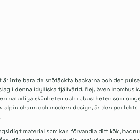
t är inte bara de snötäckta backarna och det pulse
a slag i denna idylliska fjällvärld. Nej, även inomhus
den naturliga skönheten och robustheten som omge
v alpin charm och modern design, är den perfekta pl
.
gsidigt material som kan förvandla ditt kök, badru