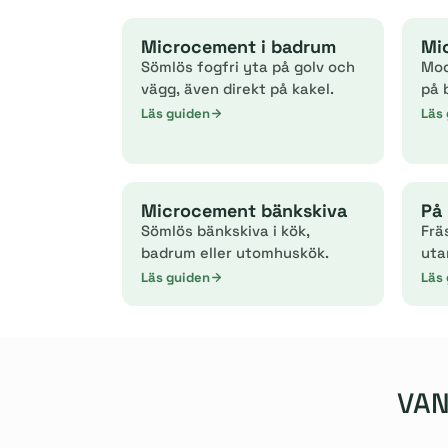
Microcement i badrum
Mi
Sömlös fogfri yta på golv och
Mod
vägg, även direkt på kakel.
på 
Läs guiden
Läs
Microcement bänkskiva
På 
Sömlös bänkskiva i kök,
Frä
badrum eller utomhuskök.
uta
Läs guiden
Läs
VAN