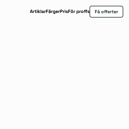
Artiklar
Färger
Pris
För proffs
Få offerter