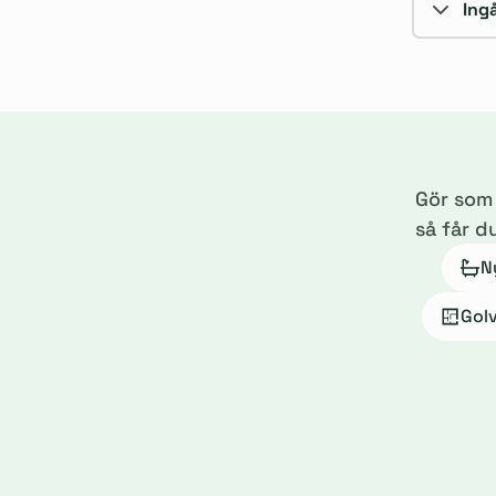
Ing
Gör so
så får d
N
Gol