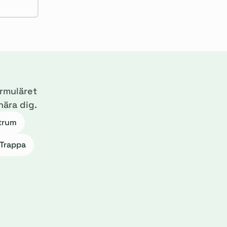
ormuläret
nära dig.
trum
Trappa