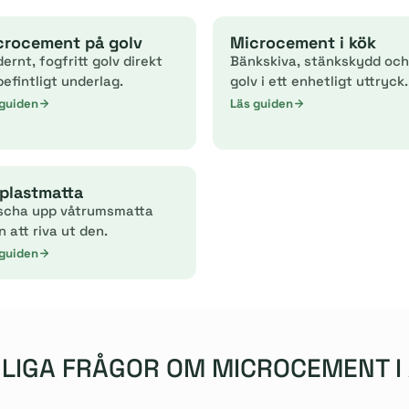
crocement på golv
Microcement i kök
ernt, fogfritt golv direkt
Bänkskiva, stänkskydd och
befintligt underlag.
golv i ett enhetligt uttryck.
 guiden
Läs guiden
plastmatta
scha upp våtrumsmatta
n att riva ut den.
 guiden
LIGA FRÅGOR OM MICROCEMENT I