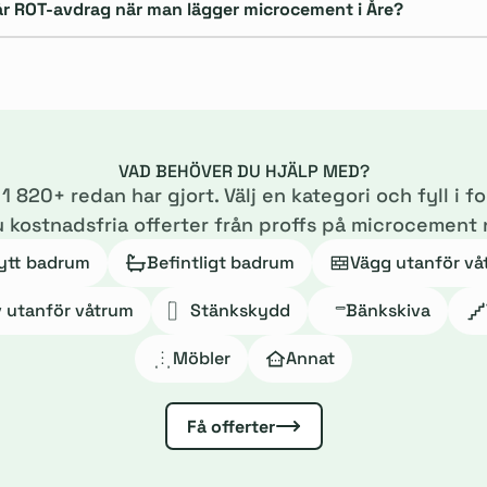
år ROT-avdrag när man lägger microcement i Åre?
VAD BEHÖVER DU HJÄLP MED?
m
1 820
+ redan har gjort. Välj en kategori och fyll i f
u kostnadsfria offerter från proffs på microcement 
ytt badrum
Befintligt badrum
Vägg utanför vå
v utanför våtrum
Stänkskydd
Bänkskiva
Möbler
Annat
Få offerter