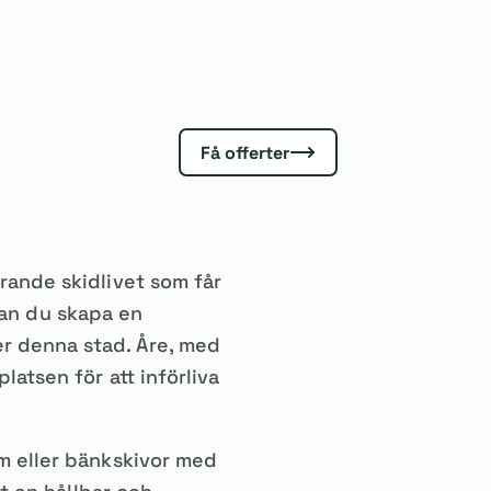
Få offerter
rande skidlivet som får
 kan du skapa en
r denna stad. Åre, med
atsen för att införliva
m eller bänkskivor med