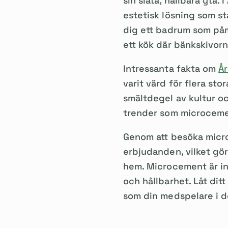
sin släta, hållbara yta
estetisk lösning som stå
dig ett badrum som påm
ett kök där bänkskivor
Intressanta fakta om
Å
varit värd för flera sto
smältdegel av kultur och
trender som microceme
Genom att besöka micro
erbjudanden, vilket gör
hem. Microcement är int
och hållbarhet. Låt di
som din medspelare i d