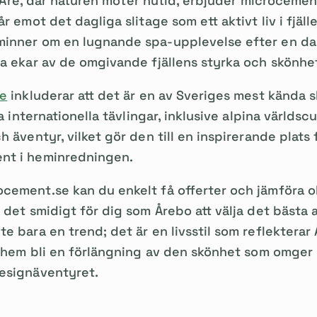
. I Åre, där naturen möter nutid, erbjuder microceme
r emot det dagliga slitage som ett aktivt liv i fjäl
inner om en lugnande spa-upplevelse efter en dag 
na ekar av de omgivande fjällens styrka och skönhe
re
inkluderar att det är en av Sveriges mest kända s
ra internationella tävlingar, inklusive alpina världs
 äventyr, vilket gör den till en inspirerande plats f
nt i heminredningen.
cement.se kan du enkelt få offerter och jämföra o
 det smidigt för dig som Årebo att välja det bästa al
e bara en trend; det är en livsstil som reflekterar
tt hem bli en förlängning av den skönhet som omge
esignäventyret.