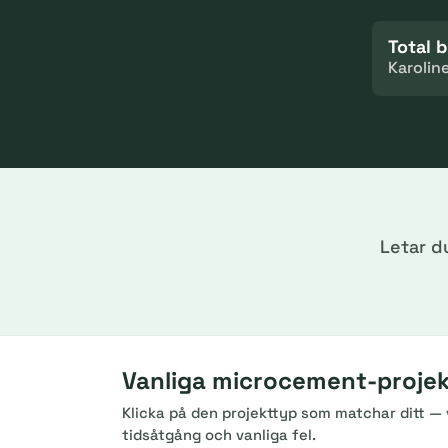
Total 
Karolin
Letar d
Vanliga microcement-projekt
Klicka på den projekttyp som matchar ditt — v
tidsåtgång och vanliga fel.