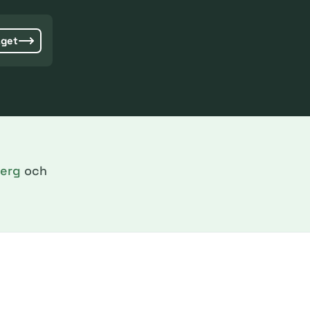
aget
erg
och