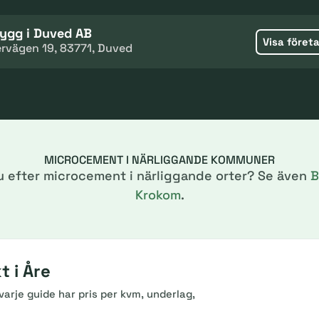
bygg i Duved AB
Visa föret
ervägen 19, 83771, Duved
MICROCEMENT I NÄRLIGGANDE KOMMUNER
u efter microcement i närliggande orter? Se även
B
Krokom
.
 i Åre
arje guide har pris per kvm, underlag,