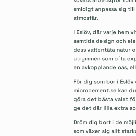
kökets arbetsytor som i
smidigt anpassa sig til
atmosfär.
I Eslöv, där varje hem 
samtida design och eleg
dess vattentäta natur oc
utrymmen som ofta expon
en avkopplande oas, ell
För dig som bor i Eslöv
microcement.se kan du e
göra det bästa valet fö
ge det där lilla extra s
Dröm dig bort i de möj
som växer sig allt star