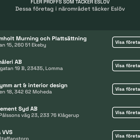
FLER PROFFS SOM TÄCKER ESLÖV
Dessa företag i närområdet täcker Eslöv
mholt Murning och Plattsättning
Visa föret
an 15, 260 51 Ekeby
åleri AB
Visa föret
igatan 19 B, 23435, Lomma
ymm art & interior design
Visa föret
en 18, 342 62 Moheda
cement Syd AB
Visa föret
Pålssons väg 23, 233 76 Klågerup
a VVS
Visa föret
Staffanstorp