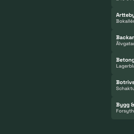
Artteb
Bokallé
Backam
Älvgata
Beton
Lagerbl
Botriv
Schaktu
Bygg &
Forsyth