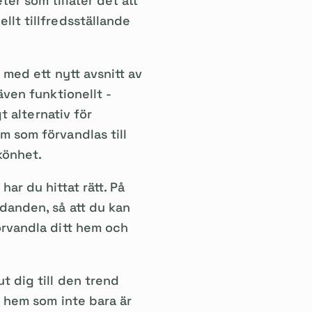
er som tillåter det att
llt tillfredsställande
 med ett nytt avsnitt av
även funktionellt -
t alternativ för
m som förvandlas till
könhet.
ar du hittat rätt. På
danden, så att du kan
örvandla ditt hem och
t dig till den trend
t hem som inte bara är