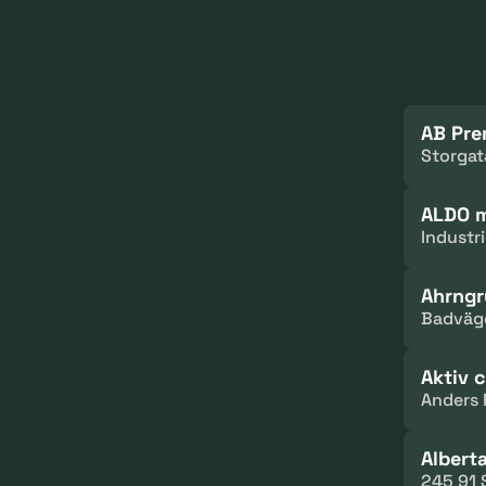
AB Pre
Storgat
ALDO m
Industr
Ahrngr
Badväg
Aktiv 
Anders 
Albert
245 91 