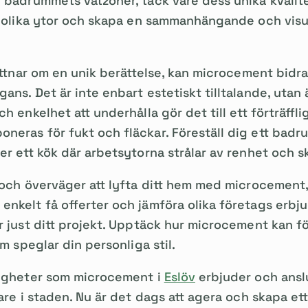
 badrummets våtzoner, tack vare dess unika kvalitet
l olika ytor och skapa en sammanhängande och visue
vittnar om en unik berättelse, kan microcement bidra
ans. Det är inte enbart estetiskt tilltalande, utan 
h enkelhet att underhålla gör det till ett förträfflig
eras för fukt och fläckar. Föreställ dig ett badru
er ett kök där arbetsytorna strålar av renhet och s
 och överväger att lyfta ditt hem med microcement, h
nkelt få offerter och jämföra olika företags erbju
r just ditt projekt. Upptäck hur microcement kan f
om speglar din personliga stil.
ligheter som microcement i
Eslöv
erbjuder och anslu
kare i staden. Nu är det dags att agera och skapa et