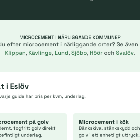
MICROCEMENT I NÄRLIGGANDE KOMMUNER
du efter microcement i närliggande orter? Se även
Klippan
,
Kävlinge
,
Lund
,
Sjöbo
,
Höör
och
Svalöv
.
 i Eslöv
arje guide har pris per kvm, underlag,
crocement på golv
Microcement i kök
ernt, fogfritt golv direkt
Bänkskiva, stänkskydd och
befintligt underlag.
golv i ett enhetligt uttryck.