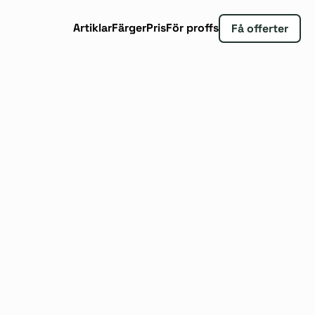
Artiklar
Färger
Pris
För proffs
Få offerter