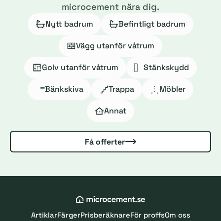
microcement nära dig.
Nytt badrum
Befintligt badrum
Vägg utanför våtrum
Golv utanför våtrum
Stänkskydd
Bänkskiva
Trappa
Möbler
Annat
Få offerter
Artiklar
Färger
Prisberäknare
För proffs
Om oss