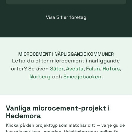
Visa 5 fler företag
MICROCEMENT I NÄRLIGGANDE KOMMUNER
Letar du efter microcement i närliggande
orter? Se även
Säter
,
Avesta
,
Falun
,
Hofors
,
Norberg
och
Smedjebacken
.
Vanliga microcement-projekt i
Hedemora
Klicka på den projekttyp som matchar ditt — varje guide
har pris per kvm, underlag, tidsåtgång och vanliga fel.