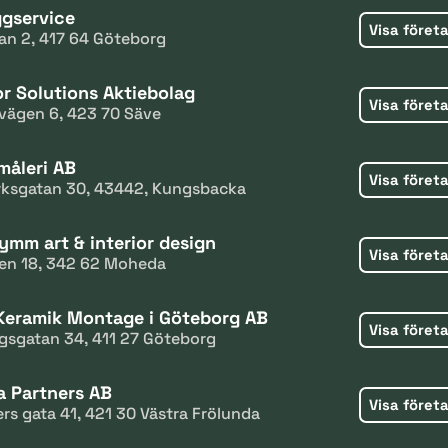
gservice
Visa föret
an 2, 417 64 Göteborg
or Solutions Aktiebolag
Visa föret
ägen 6, 423 70 Säve
måleri AB
Visa föret
ksgatan 30, 43442, Kungsbacka
ymm art & interior design
Visa föret
en 18, 342 62 Moheda
Keramik Montage i Göteborg AB
Visa föret
gsgatan 34, 411 27 Göteborg
a Partners AB
Visa föret
rs gata 41, 421 30 Västra Frölunda