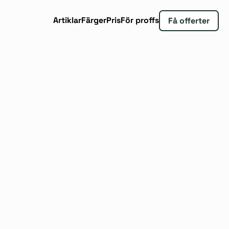
Artiklar
Färger
Pris
För proffs
Få offerter