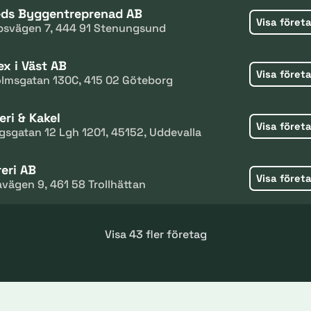
ds Byggentreprenad AB
Visa föret
psvägen 7, 444 91 Stenungsund
x i Väst AB
Visa föret
lmsgatan 130C, 415 02 Göteborg
eri & Kakel
Visa föret
gsgatan 12 Lgh 1201, 45152, Uddevalla
eri AB
Visa föret
ägen 9, 461 58 Trollhättan
Visa 43 fler företag