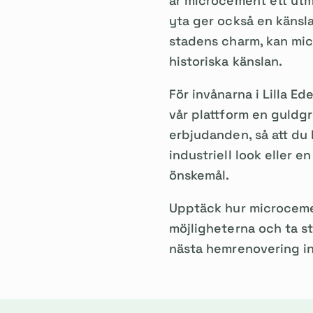
är microcement ett utmä
yta ger också en känsla
stadens charm, kan micr
historiska känslan.
För invånarna i Lilla E
vår plattform en guldgru
erbjudanden, så att du 
industriell look eller e
önskemål.
Upptäck hur microceme
möjligheterna och ta s
nästa hemrenovering int