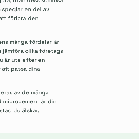
ngöra, utan dess sömlösa
m speglar en del av
tt förlora den
ens många fördelar, är
h jämföra olika företags
u är ute efter en
r att passa dina
pireras av de många
ed microcement är din
stad du älskar.