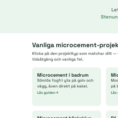
Le
Stenun
Vanliga microcement-projekt 
Klicka på den projekttyp som matchar ditt — v
tidsåtgång och vanliga fel.
Microcement i badrum
Mi
Sömlös fogfri yta på golv och
Mod
vägg, även direkt på kakel.
på 
Läs guiden
Läs