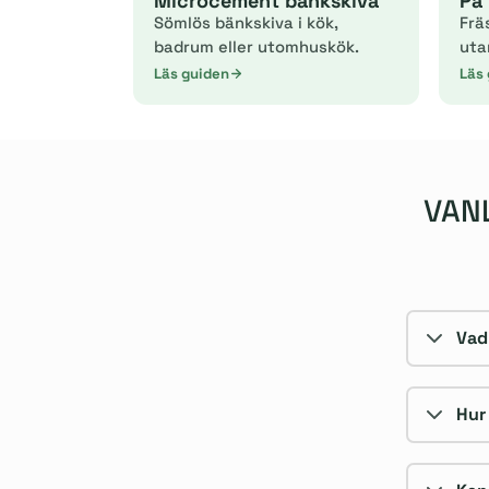
Microcement bänkskiva
På 
Sömlös bänkskiva i kök,
Frä
badrum eller utomhuskök.
uta
Läs guiden
Läs
VAN
Vad
Hur