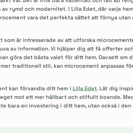
rkt val. Det är inte bara vattentätt och lätt att re
 av rymd och modernitet. I Lilla Edet, där varje he
ocement vara det perfekta sättet att förnya utan a
det som är intresserade av att utforska microcement
va av information. Vi hjälper dig att få offerter oc
kan göra det bästa valet för ditt hem. Oavsett om d
n mer traditionell stil, kan microcement anpassas fö
nt kan förvandla ditt hem i
Lilla Edet
. Låt dig ins
teget mot ett mer hållbart och stilfullt boende. M
e bara en investering i ditt hem, utan också i den 