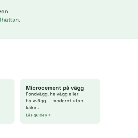
ven
llhättan
.
Microcement på vägg
Fondvägg, helvägg eller
halvvägg — modernt utan
kakel.
Läs guiden