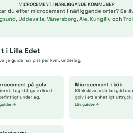
MICROCEMENT I NÄRLIGGANDE KOMMUNER
tar du efter microcement i närliggande orter? Se ä
gsund
,
Uddevalla
,
Vänersborg
,
Ale
,
Kungälv
och
Tro
i Lilla Edet
arje guide har pris per kvm, underlag,
crocement på golv
Microcement i kök
ernt, fogfritt golv direkt
Bänkskiva, stänkskydd och
befintligt underlag.
golv i ett enhetligt uttryck.
 guiden
Läs guiden