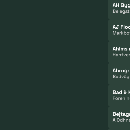
AH Byg
Belegat
AJ Flo
Markbov
Ahlms 
Hantver
Ahrngr
Badväg
Bad & 
Förenin
Bejtag
A Odhne