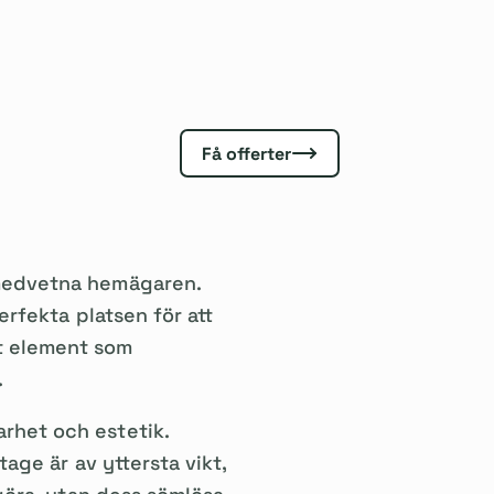
Få offerter
nmedvetna hemägaren.
erfekta platsen för att
t element som
.
rhet och estetik.
tage är av yttersta vikt,