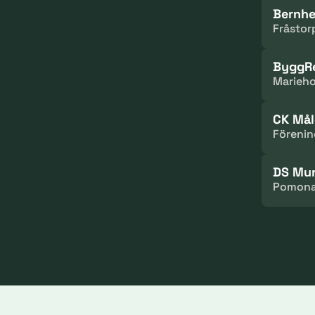
Bernhe
Fråstor
ByggRe
Marieho
CK Mål
Förenin
DS Mur
Pomonav