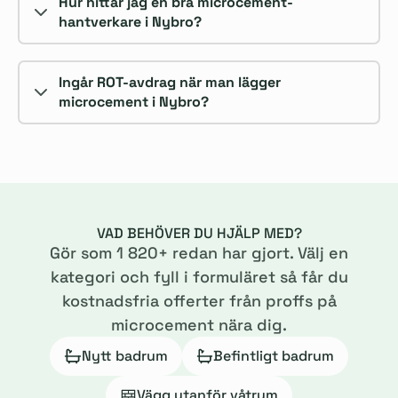
Hur hittar jag en bra microcement-
hantverkare i Nybro?
Ingår ROT-avdrag när man lägger
microcement i Nybro?
VAD BEHÖVER DU HJÄLP MED?
Gör som
1 820
+ redan har gjort. Välj en
kategori och fyll i formuläret så får du
kostnadsfria offerter från proffs på
microcement nära dig.
Nytt badrum
Befintligt badrum
Vägg utanför våtrum