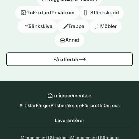
Golv utanför våtrum
Stänkskydd
Bänkskiva
Trappa
Möbler
Annat
Få offerter
Artiklar
Färger
Prisberäknare
För proffs
Om oss
Leverantörer
Microcement i Stockholm
Microcement i Göteborg