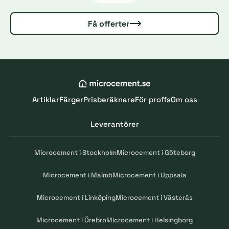
Få offerter
Artiklar
Färger
Prisberäknare
För proffs
Om oss
Leverantörer
Microcement i Stockholm
Microcement i Göteborg
Microcement i Malmö
Microcement i Uppsala
Microcement i Linköping
Microcement i Västerås
Microcement i Örebro
Microcement i Helsingborg