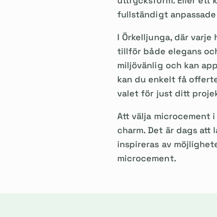
uttrycksform. Eller ett
fullständigt anpassade t
I Örkelljunga, där varj
tillför både elegans och
miljövänlig och kan app
kan du enkelt få offert
valet för just ditt proje
Att välja microcement 
charm. Det är dags att 
inspireras av möjlighet
microcement.