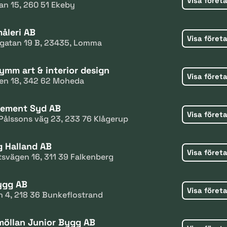
Visa föret
an 15, 260 51 Ekeby
åleri AB
Visa föret
igatan 19 B, 23435, Lomma
ymm art & interior design
Visa föret
en 18, 342 62 Moheda
cement Syd AB
Visa föret
Pålssons väg 23, 233 76 Klågerup
g Halland AB
Visa föret
tsvägen 16, 311 39 Falkenberg
ygg AB
Visa föret
n 4, 218 36 Bunkeflostrand
öllan Junior Bygg AB