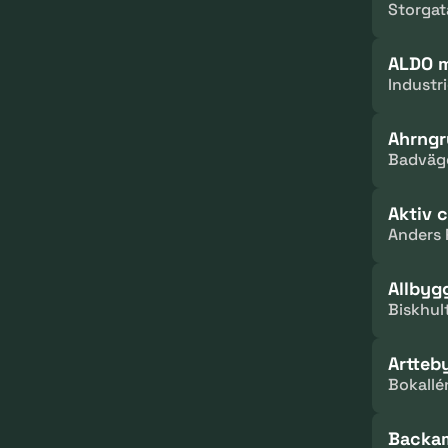
Storgat
ALDO m
Industr
Ahrngr
Badväg
Aktiv 
Anders 
Allbyg
Biskhul
Artteb
Bokallé
Backam