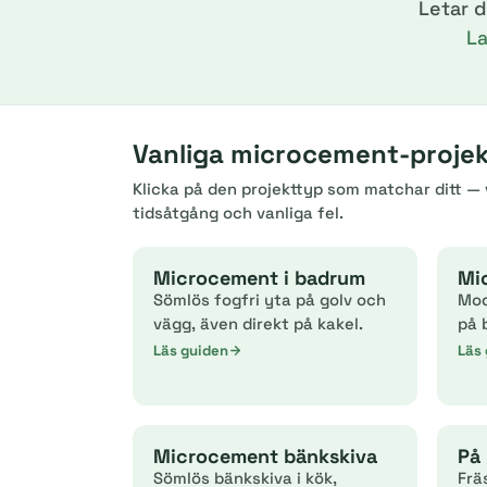
Letar 
L
Vanliga microcement-projekt
Klicka på den projekttyp som matchar ditt — v
tidsåtgång och vanliga fel.
Microcement i badrum
Mi
Sömlös fogfri yta på golv och
Mod
vägg, även direkt på kakel.
på 
Läs guiden
Läs
Microcement bänkskiva
På 
Sömlös bänkskiva i kök,
Frä