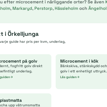
du efter microcement i närliggande orter? Se även
aholm
,
Markaryd
,
Perstorp
,
Hässleholm
och
Ängelho
 i Örkelljunga
arje guide har pris per kvm, underlag,
crocement på golv
Microcement i kök
ernt, fogfritt golv direkt
Bänkskiva, stänkskydd och
befintligt underlag.
golv i ett enhetligt uttryck.
 guiden
Läs guiden
plastmatta
scha upp våtrumsmatta