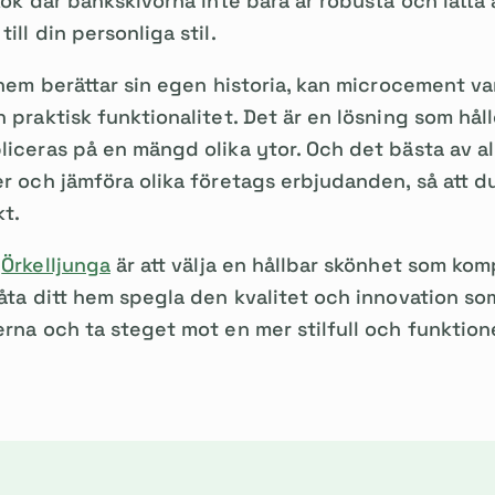
 kök där bänkskivorna inte bara är robusta och lätta
ill din personliga stil.
e hem berättar sin egen historia, kan microcement v
 praktisk funktionalitet. Det är en lösning som håll
liceras på en mängd olika ytor. Och det bästa av a
er och jämföra olika företags erbjudanden, så att d
kt.
i
Örkelljunga
är att välja en hållbar skönhet som kom
låta ditt hem spegla den kvalitet och innovation som
erna och ta steget mot en mer stilfull och funktio