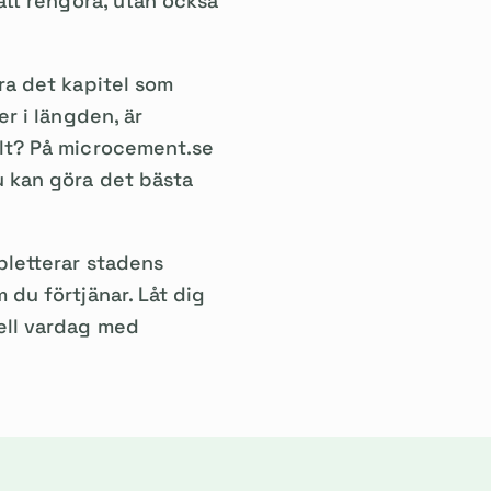
 att rengöra, utan också
ara det kapitel som
er i längden, är
llt? På microcement.se
u kan göra det bästa
pletterar stadens
 du förtjänar. Låt dig
nell vardag med