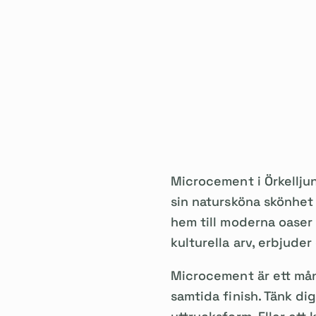
Microcement i Örkelljung
sin natursköna skönhet 
hem till moderna oaser 
kulturella arv, erbjude
Microcement är ett mång
samtida finish. Tänk di