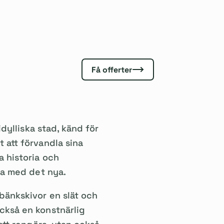
Få offerter
idylliska stad, känd för
 att förvandla sina
a historia och
lla med det nya.
bänkskivor en slät och
ckså en konstnärlig