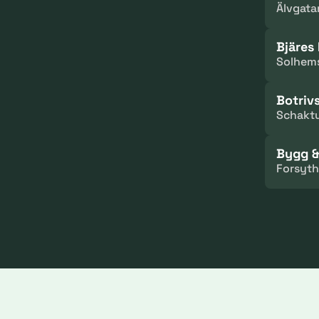
Älvgata
Bjäres
Solhems
Botriv
Schaktu
Bygg &
Forsyth