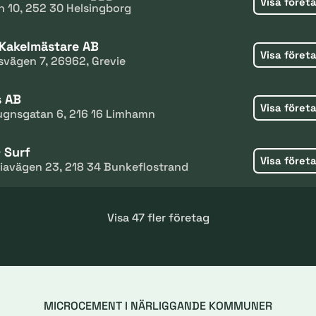
Visa föret
n 10, 252 30 Helsingborg
 Kakelmästare AB
Visa föret
vägen 7, 26962, Grevie
s AB
Visa föret
gnsgatan 6, 216 16 Limhamn
 Surf
Visa föret
iavägen 23, 218 34 Bunkeflostrand
Visa 47 fler företag
MICROCEMENT I NÄRLIGGANDE KOMMUNER