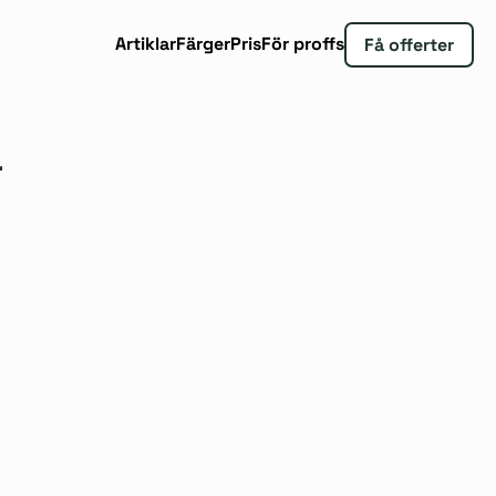
Artiklar
Färger
Pris
För proffs
Få offerter
a