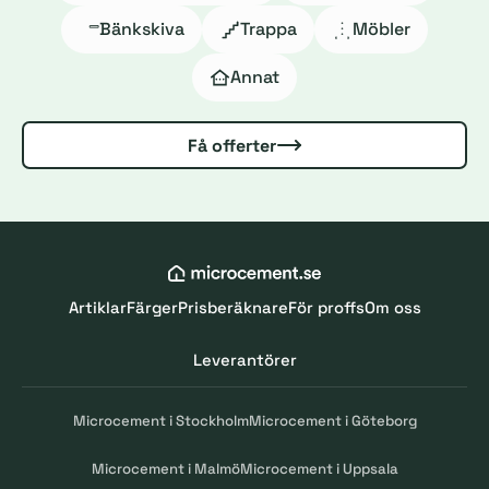
Bänkskiva
Trappa
Möbler
Annat
Få offerter
Artiklar
Färger
Prisberäknare
För proffs
Om oss
Leverantörer
Microcement i Stockholm
Microcement i Göteborg
Microcement i Malmö
Microcement i Uppsala